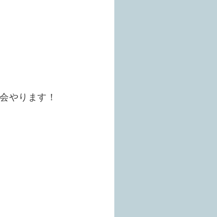
！
み会やります！